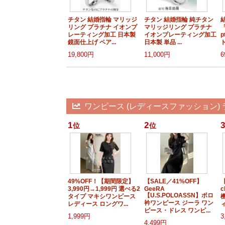
チタン 結婚指輪 マリッジ
チタン 結婚指輪 純チタン
リング プラチナ イオンプ
マリッジリング プラチナ
レーティング加工 日本製
イオンプレーティング加工
p
鏡面仕上げ ペア...
日本製 単品 ...
ト
19,800円
11,000円
6
ワンピース (レディースファッション)
1
2
3
位
位
49%OFF！【期間限定】
【SALE／41%OFF】
3,990円→1,999円 選べる2
GeeRA
c
【U.S.POLOASSN】ポロ
タイプ マキシワンピース
衿ワンピース ジーラ ワン
レディース ロングワ...
ィ
ピース・ドレス ワンピ...
1,999円
3
4,499円