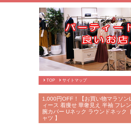
TOP
サイトマップ
1,000円OFF！【お買い物マラソン
ィース 着痩せ 華奢見え 半袖 フレ
腕カバー Uネック ラウンドネック 
ャツ 】