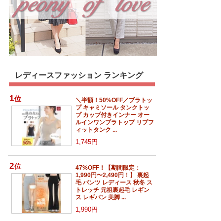
レディースファッション ランキング
1
位
＼半額！50%OFF／ブラトッ
プ キャミソール タンクトッ
プ カップ付きインナー オー
ルインワンブラトップ リブフ
ィットタンク ...
1,745円
2
位
47%OFF！【期間限定：
1,990円〜2,490円！】 裏起
毛 パンツ レディース 秋冬 ス
トレッチ 元祖裏起毛 レギン
ス レギパン 美脚 ...
1,990円