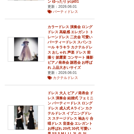
ン ゆったり ycpt01
更新：2026.06.01
パーティドレス
カラードレス 演奏会 ロング
ドレス 高級感 エレガント ト
レーンドレス 二次会 可愛い
パーティードレス スパンコ
ール キラキラ カクテルドレ
ス おしゃれ 声楽 ドレス 前
撮り 披露宴 コンサート 撮影
ピアノ発表会 謝恩会 お呼ば
れ 上品大きいサイズ
更新：2026.06.01
カクテルドレス
ドレス 大人 ピアノ発表会 ド
レス 演奏会 結婚式 フェミニ
ン パーティードレス ロング
ドレス 成人式 Aライン カク
テルドレス イブニングドレ
ス ステージドレス 袖あり 合
唱ドレス 音楽会 エレガント
お呼ばれ 20代 30代 可愛い
黒 SS S M L LL 3L 4L 5L