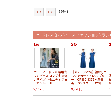
( 0件 )
＜＜
＞＞
ドレス (レディースファッション) ラン
1
2
3
位
位
パーティードレス 結婚式
【ステージ衣装】袖取り外
ワンピース ロング丈 大き
しジャカードドレス ブル
いサイズ マタニティ フォ
ー OP360-3375▼演奏
ーマル レース ...
会 コンテスト 衣装...
続
9,147円
9,790円
4