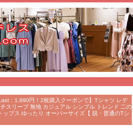
Last：1,990円！2枚購入クーポンで】Tシャツ レデ
ンチスリーブ 無地 カジュアル シンプル トレンド 二の
トップス ゆったり オーバーサイズ【 脱・普通のTシ