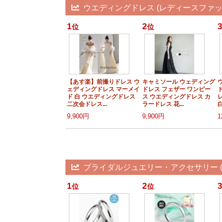
ウエディングドレス (レディースファッ
1
2
3
位
位
【あす楽】前撮りドレス ウ
キャミソール ウェディング
ェディングドレス マーメイ
ドレス フェザー ワンピー
ド 白 ウエディングドレス
ス ウエディングドレス カ
二次会ドレス...
ラードレス 花...
白
9,900円
9,900円
1
ブライダルジュエリー・アクセサリー (
1
2
3
位
位