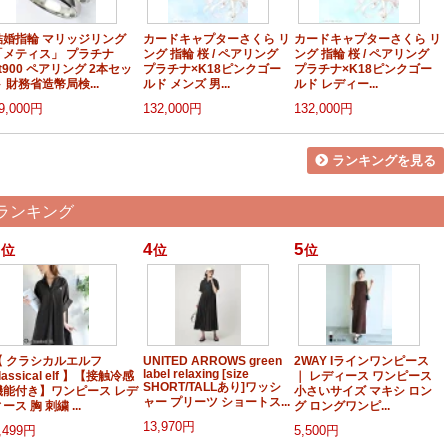
結婚指輪 マリッジリング
カードキャプターさくら リ
カードキャプターさくら リ
「メティス」 プラチナ
ング 指輪 桜 / ペアリング
ング 指輪 桜 / ペアリング
t900 ペアリング 2本セッ
プラチナ×K18ピンクゴー
プラチナ×K18ピンクゴー
 財務省造幣局検...
ルド メンズ 男...
ルド レディー...
9,000円
132,000円
132,000円
ランキングを見る
 ランキング
4
5
位
位
位
【 クラシカルエルフ
UNITED ARROWS green
2WAY Iラインワンピース
label relaxing [size
lassical elf 】【接触冷感
｜ レディース ワンピース
SHORT/TALLあり]ワッシ
機能付き】ワンピース レデ
小さいサイズ マキシ ロン
ャー プリーツ ショートス...
ース 胸 刺繍 ...
グ ロングワンピ...
13,970円
,499円
5,500円