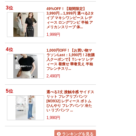
3
位
49%OFF！【期間限定】
3,990円→1,999円 選べる2タ
イプ マキシワンピース レデ
ィース ロングワンピ 半袖 ア
メリカンスリーブ 体...
1,999円
4
位
1,000円OFF！【お買い物マ
ラソンLast：1,990円！2枚購
入クーポンで】Tシャツ レデ
ィース 着痩せ 華奢見え 半袖
フレンチスリ...
2,490円
5
位
選べる3丈 接触冷感 サイドス
リット フレアリブパンツ
[M3932] レディース ボトム
ひんやり フレアパンツ 冷た
い リブパンツ ...
1,990円
ランキングを見る