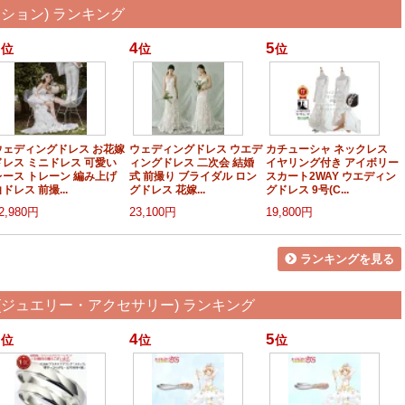
ション) ランキング
4
5
位
位
位
ウェディングドレス お花嫁
ウェディングドレス ウエデ
カチューシャ ネックレス
ドレス ミニドレス 可愛い
ィングドレス 二次会 結婚
イヤリング付き アイボリー
レース トレーン 編み上げ
式 前撮り ブライダル ロン
スカート2WAY ウエディン
ドレス 前撮...
グドレス 花嫁...
グドレス 9号(C...
2,980円
23,100円
19,800円
ランキングを見る
ジュエリー・アクセサリー) ランキング
4
5
位
位
位