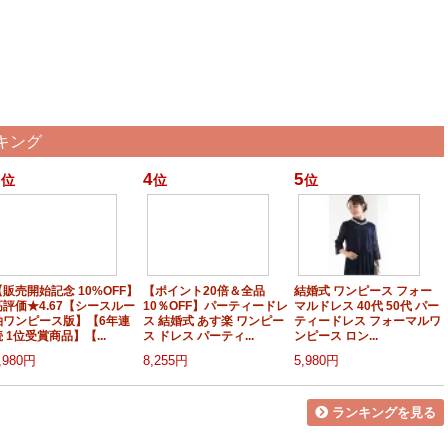
キング
4
5
位
位
位
【販売開始記念 10%OFF】
【ポイント20倍＆全品
結婚式 ワンピース フォー
高評価★4.67【シースルー
10％OFF】パーティードレ
マルドレス 40代 50代 パー
袖ワンピース版】【6年連
ス 結婚式 あす楽 ワンピー
ティードレス フォーマルワ
 1位受賞商品】【...
ス ドレス パーティ...
ンピース ロン...
,980円
8,255円
5,980円
ランキングを見る