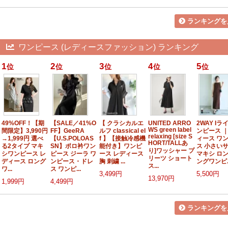
ランキングを
ワンピース (レディースファッション) ランキング
1
2
3
4
5
位
位
位
位
位
49%OFF！【期
【SALE／41%O
【 クラシカルエ
UNITED ARRO
2WAY Iラ
WS green label
間限定】3,990円
FF】GeeRA
ルフ classical el
ンピース ｜
relaxing [size S
→1,999円 選べ
【U.S.POLOAS
f 】【接触冷感機
ィース ワ
HORT/TALLあ
る2タイプ マキ
SN】ポロ衿ワン
能付き】ワンピ
ス 小さい
り]ワッシャー プ
シワンピース レ
ピース ジーラ ワ
ース レディース
マキシ ロン
リーツ ショート
ディース ロング
ンピース・ドレ
胸 刺繍 ...
ングワンピ..
ス...
ワ...
ス ワンピ...
3,499円
5,500円
13,970円
1,999円
4,499円
ランキングを