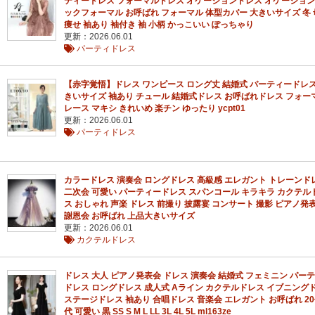
ティードレス フォーマルドレス オケージョンドレス オケージョン
ックフォーマル お呼ばれ フォーマル 体型カバー 大きいサイズ 冬 
痩せ 袖あり 袖付き 袖 小柄 かっこいい ぽっちゃり
更新：2026.06.01
パーティドレス
【赤字覚悟】ドレス ワンピース ロング丈 結婚式 パーティードレス
きいサイズ 袖あり チュール 結婚式ドレス お呼ばれドレス フォー
レース マキシ きれいめ 楽チン ゆったり ycpt01
更新：2026.06.01
パーティドレス
カラードレス 演奏会 ロングドレス 高級感 エレガント トレーンド
二次会 可愛い パーティードレス スパンコール キラキラ カクテル
ス おしゃれ 声楽 ドレス 前撮り 披露宴 コンサート 撮影 ピアノ発
謝恩会 お呼ばれ 上品大きいサイズ
更新：2026.06.01
カクテルドレス
ドレス 大人 ピアノ発表会 ドレス 演奏会 結婚式 フェミニン パー
ドレス ロングドレス 成人式 Aライン カクテルドレス イブニング
ステージドレス 袖あり 合唱ドレス 音楽会 エレガント お呼ばれ 20代
代 可愛い 黒 SS S M L LL 3L 4L 5L ml163ze