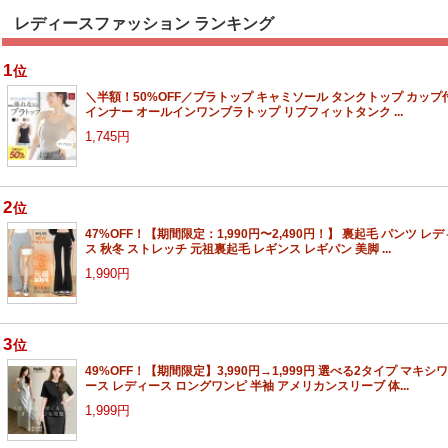
レディースファッション ランキング
1
位
＼半額！50%OFF／ブラトップ キャミソール タンクトップ カップ
インナー オールインワンブラトップ リブフィットタンク ...
1,745円
2
位
47%OFF！【期間限定：1,990円〜2,490円！】 裏起毛 パンツ レ
ス 秋冬 ストレッチ 元祖裏起毛 レギンス レギパン 美脚 ...
1,990円
3
位
49%OFF！【期間限定】3,990円→1,999円 選べる2タイプ マキシ
ース レディース ロングワンピ 半袖 アメリカンスリーブ 体...
1,999円