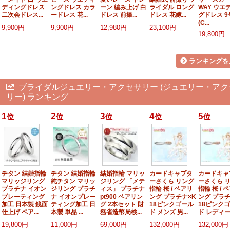
ディングドレス
ングドレス カラ
ーン 編み上げ 白
ライダル ロング
WAY ウエ
二次会ドレス...
ードレス 花...
ドレス 前撮...
ドレス 花嫁...
グドレス 9
(C...
9,900円
9,900円
12,980円
23,100円
19,800円
ランキングを
ブライダルジュエリー・アクセサリー (ジュエリー・アク
リー) ランキング
1
2
3
4
5
位
位
位
位
位
チタン 結婚指輪
チタン 結婚指輪
結婚指輪 マリッ
カードキャプタ
カードキャ
マリッジリング
純チタン マリッ
ジリング 「メテ
ーさくら リング
ーさくら 
プラチナ イオン
ジリング プラチ
ィス」 プラチナ
指輪 桜 / ペアリ
指輪 桜 / 
プレーティング
ナ イオンプレー
pt900 ペアリン
ング プラチナ×K
ング プラチ
加工 日本製 鏡面
ティング加工 日
グ 2本セット 財
18ピンクゴール
18ピンク
仕上げ ペア...
本製 単品 ...
務省造幣局検...
ド メンズ 男...
ド レディー.
19,800円
11,000円
69,000円
132,000円
132,000円