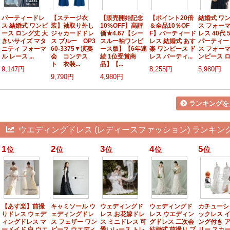
パーティードレ
【ステージ衣
【販売開始記念
【ポイント20倍
結婚式 ワ
ス 結婚式 ワンピ
装】袖取り外し
10%OFF】高評
＆全品10％OF
ス フォー
ース ロング丈 大
ジャカードドレ
価★4.67【シー
F】パーティード
レス 40代 
きいサイズ マタ
ス ブルー OP3
スルー袖ワンピ
レス 結婚式 あす
パーティー
ニティ フォーマ
60-3375▼演奏
ース版】【6年連
楽 ワンピース ド
ス フォー
ル レース ...
会 コンテス
続 1位受賞商
レス パーティ...
ンピース ロン
ト 衣装...
品】【...
9,147円
8,255円
5,980円
9,790円
4,980円
ランキングを
ウエディングドレス (レディースファッション) ランキン
1
2
3
4
5
位
位
位
位
位
【あす楽】前撮
キャミソール ウ
ウェディングド
ウェディングド
カチューシ
りドレス ウェデ
ェディングドレ
レス お花嫁ドレ
レス ウエディン
ックレス 
ィングドレス マ
ス フェザー ワン
ス ミニドレス 可
グドレス 二次会
ング付き 
ーメイド 白 ウエ
ピース ウエディ
愛いレース トレ
結婚式 前撮り ブ
リー スカー