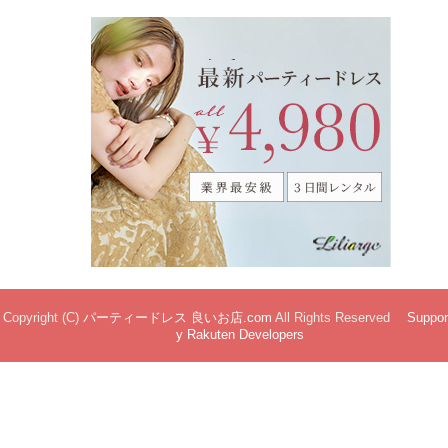
Copyright (C)
パーティードレス 良いお店.com
All Rights Reserved
Suppor
y Rakuten Developers