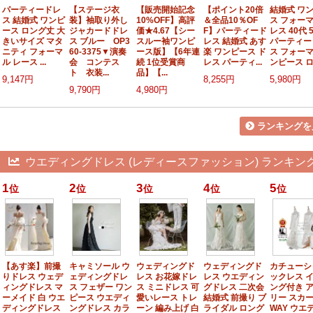
パーティードレ
【ステージ衣
【販売開始記念
【ポイント20倍
結婚式 ワ
ス 結婚式 ワンピ
装】袖取り外し
10%OFF】高評
＆全品10％OF
ス フォー
ース ロング丈 大
ジャカードドレ
価★4.67【シー
F】パーティード
レス 40代 
きいサイズ マタ
ス ブルー OP3
スルー袖ワンピ
レス 結婚式 あす
パーティー
ニティ フォーマ
60-3375▼演奏
ース版】【6年連
楽 ワンピース ド
ス フォー
ル レース ...
会 コンテス
続 1位受賞商
レス パーティ...
ンピース ロン
ト 衣装...
品】【...
9,147円
8,255円
5,980円
9,790円
4,980円
ランキングを
ウエディングドレス (レディースファッション) ランキン
1
2
3
4
5
位
位
位
位
位
【あす楽】前撮
キャミソール ウ
ウェディングド
ウェディングド
カチューシ
りドレス ウェデ
ェディングドレ
レス お花嫁ドレ
レス ウエディン
ックレス 
ィングドレス マ
ス フェザー ワン
ス ミニドレス 可
グドレス 二次会
ング付き 
ーメイド 白 ウエ
ピース ウエディ
愛いレース トレ
結婚式 前撮り ブ
リー スカー
ディングドレス
ングドレス カラ
ーン 編み上げ 白
ライダル ロング
WAY ウエ