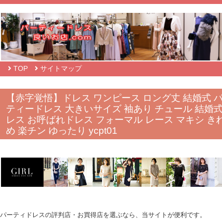
TOP
サイトマップ
【赤字覚悟】ドレス ワンピース ロング丈 結婚式 
ティードレス 大きいサイズ 袖あり チュール 結婚
レス お呼ばれドレス フォーマル レース マキシ き
め 楽チン ゆったり ycpt01
パーティドレスの評判店・お買得店を選ぶなら、当サイトが便利です。