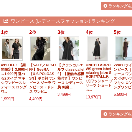
ランキングを
ワンピース (レディースファッション) ランキング
1
2
3
4
5
位
位
位
位
位
49%OFF！【期
【SALE／41%O
【 クラシカルエ
UNITED ARRO
2WAY Iラ
WS green label
間限定】3,990円
FF】GeeRA
ルフ classical el
ンピース ｜
relaxing [size S
→1,999円 選べ
【U.S.POLOAS
f 】【接触冷感機
ィース ワ
HORT/TALLあ
る2タイプ マキ
SN】ポロ衿ワン
能付き】ワンピ
ス 小さい
り]ワッシャー プ
シワンピース レ
ピース ジーラ ワ
ース レディース
マキシ ロン
リーツ ショート
ディース ロング
ンピース・ドレ
胸 刺繍 ...
ングワンピ..
ス...
ワ...
ス ワンピ...
3,499円
5,500円
13,970円
1,999円
4,499円
ランキングを