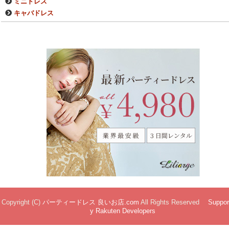
ミニドレス
キャバドレス
Copyright (C)
パーティードレス 良いお店.com
All Rights Reserved
Suppor
y Rakuten Developers