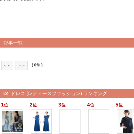
記事一覧
( 0件 )
＜＜
＞＞
ドレス (レディースファッション) ランキング
1
2
3
4
5
位
位
位
位
位