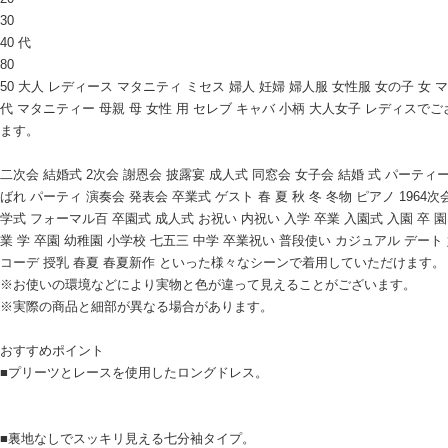
30
40 代
80
50 大人 レディース マタニティ ミセス 婦人 妊婦 婦人服 女性服 女の子 女 マ
代 マタニティー 母親 母 女性 用 セレブ キャバ 小柄 大人女子 レディスでご
ます。
二次会 結婚式 2次会 謝恩会 披露宴 成人式 同窓会 女子会 結婚 式 パーティー
ばれ パーティ 演奏会 発表会 卒業式 ゲスト 春 夏 秋 冬 冬物 ピアノ 1964次
学式 フォーマル百 卒園式 成人式 お祝い 内祝い 入学 卒業 入園式 入園 卒 園
業 学 卒園 幼稚園 小学校 七五三 中学 卒業祝い 普段使い カジュアル デート
コーデ 授乳 春夏 春夏新作 といった様々なシーンで着用していただけます。
※お使いの環境などにより実物と色が違って見えることがございます。
※実際の商品と細部が異なる場合があります。
おすすめポイント
■プリーツとレースを使用したロングドレス。
■裏地なしでスッキリ見える七分袖タイプ。