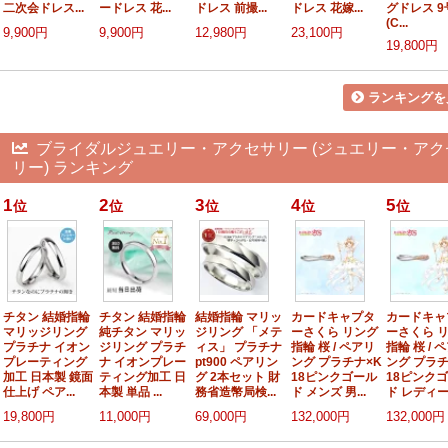
二次会ドレス...
ードレス 花...
ドレス 前撮...
ドレス 花嫁...
グドレス 9
(C...
9,900円
9,900円
12,980円
23,100円
19,800円
ランキングを
ブライダルジュエリー・アクセサリー (ジュエリー・アク
リー) ランキング
1
2
3
4
5
位
位
位
位
位
チタン 結婚指輪
チタン 結婚指輪
結婚指輪 マリッ
カードキャプタ
カードキャ
マリッジリング
純チタン マリッ
ジリング 「メテ
ーさくら リング
ーさくら 
プラチナ イオン
ジリング プラチ
ィス」 プラチナ
指輪 桜 / ペアリ
指輪 桜 / 
プレーティング
ナ イオンプレー
pt900 ペアリン
ング プラチナ×K
ング プラチ
加工 日本製 鏡面
ティング加工 日
グ 2本セット 財
18ピンクゴール
18ピンク
仕上げ ペア...
本製 単品 ...
務省造幣局検...
ド メンズ 男...
ド レディー.
19,800円
11,000円
69,000円
132,000円
132,000円