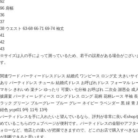
92
96 肩幅
36
37
38 ウエスト 63-68 66-71 69-74 袖丈
41
42
43
※サイズは人の手によって測っているため、若干の誤差がある場合がござい
す。
関連ワード パーティードレスドレス 結婚式 ワンピース ロング丈 大きいサイ
あり パーティドレス チュール 結婚式ドレス お呼ばれドレス フォーマル レ
マキシ きれいめ 楽チン ゆったり 可愛い 七分袖 お呼ばれ 二次会 謝恩会 成
披露宴 パーティー レディース ロングドレス ロング 花柄 花柄レース 半袖 長
ラック グリーン ブルーグレー ブルー グレー ネイビー ラベンダー 黒 緑 青 
紺色 ycpt01 9号 11号 13号
パーティドレスを手に入れたいと望んでいるなら、評判が非常に良いEshop
めているこちらのウェブページが便利です。パーティドレスの金額やアフタ
ォローなど、他店との違いが把握できますので、どこのお店で購入すべきな
が判断できると思います。