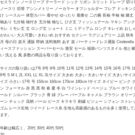
セスライン ノースリーブ テーラード シック リボン スリット ドレープ 切り
ノースリ 切替 アシンメトリー ノーカラー オフショルダー フレア ドッキング
け シースルー 体型カバー 着やせ ゆったり 着痩せ 二の腕 長袖 半袖 袖 膝丈
袖あり 七分袖 袖付き 五分袖 袖なし ひざ丈 フィッシュテール マキシ アンク
モレ ミモレ丈 丈 ロング丈 ショート ミニ ミディアム ロング キレイめ おし
かわいい 大人可愛い きれいめ おすすめ セクシー ラグジュアリー 上品 秋冬 7
月 母の日 楽天 通販 即納 送料無料 あす 楽 パーティードレス通販 Cinderella
ィースファッション スーパーセール 激安 セール 福袋パンツスタイル 他と
い 洗える 風 多数の商品を取り扱っております。
サイズの取り扱いは7号 8号 9号 10号 11号 12号 13号 14号 15号 16号 17号 1
9号 S M L 2L XXL LL XL 3Lサイズ 大きめ 大きい 大きいサイズ 大きいサイ
イズ 小さい 17号 号 150cm 160cm 170cm 180cm lサイズ ネイビー ピンク
ン フォーマル 赤 黒 黒 秋 春 夏 冬 白 ワインレッド ベージュ ブルー ホワイ
ールド シルバー ブラック 青 緑 グレー パープル キャメル ブラウン オリー
ーン チェック 花柄 パール ビーズ キラキラ 刺繍 ビジュー シフォン ストレ
ゴム レース生地 ツイード レース糸 生地も高級感のあるものを多く使用して
ます。
年齢は幅広く、20代 30代 40代 50代
20