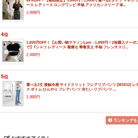
49%OFF！【期間限定】3,990円→1,999円 選べる2タイプ マキシ
ース レディース ロングワンピ 半袖 アメリカンスリーブ 体...
1,999円
4
位
1,000円OFF！【お買い物マラソンLast：1,990円！2枚購入クーポ
で】Tシャツ レディース 着痩せ 華奢見え 半袖 フレンチスリ...
2,490円
5
位
選べる3丈 接触冷感 サイドスリット フレアリブパンツ [M3932] レ
ス ボトム ひんやり フレアパンツ 冷たい リブパンツ ...
1,990円
ランキングを