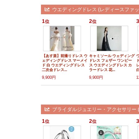
ウエディングドレス (レディースファッ
1
2
3
位
位
【あす楽】前撮りドレス ウ
キャミソール ウェディング
ェディングドレス マーメイ
ドレス フェザー ワンピー
ド 白 ウエディングドレス
ス ウエディングドレス カ
二次会ドレス...
ラードレス 花...
白
9,900円
9,900円
1
ブライダルジュエリー・アクセサリー (
1
2
3
位
位