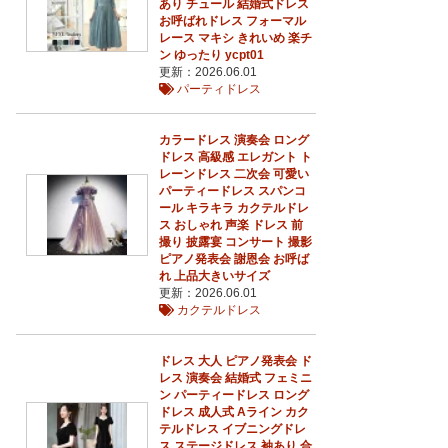
あり チュール 結婚式ドレス
お呼ばれドレス フォーマル
レース マキシ きれいめ 楽チ
ン ゆったり ycpt01
更新：2026.06.01
パーティドレス
カラードレス 演奏会 ロング
ドレス 高級感 エレガント ト
28
レーンドレス 二次会 可愛い
29
30
パーティードレス スパンコ
ール キラキラ カクテルドレ
ス おしゃれ 声楽 ドレス 前
撮り 披露宴 コンサート 撮影
ピアノ発表会 謝恩会 お呼ば
れ 上品大きいサイズ
更新：2026.06.01
カクテルドレス
ドレス 大人 ピアノ発表会 ド
レス 演奏会 結婚式 フェミニ
ン パーティードレス ロング
ドレス 成人式 Aライン カク
テルドレス イブニングドレ
ス ステージドレス 袖あり 合