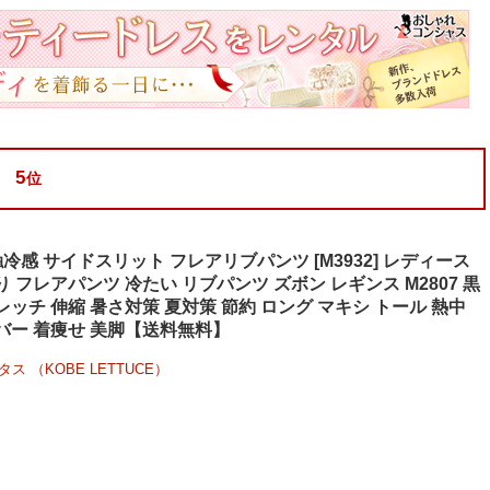
5
位
冷感 サイドスリット フレアリブパンツ [M3932] レディース
 フレアパンツ 冷たい リブパンツ ズボン レギンス M2807 黒
レッチ 伸縮 暑さ対策 夏対策 節約 ロング マキシ トール 熱中
バー 着痩せ 美脚【送料無料】
ス （KOBE LETTUCE）