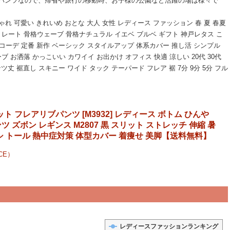
パンツなので、帰省や旅行の移動時、お子様の公園など活躍の場は様々で
ゃれ 可愛い きれいめ おとな 大人 女性 レディース ファッション 春 夏 春夏
トレート 骨格ウェーブ 骨格ナチュラル イエベ ブルベ ギフト 神戸レタス こ
 コーデ 定番 新作 ベーシック スタイルアップ 体系カバー 推し活 シンプル
 お洒落 かっこいい カワイイ お出かけ オフィス 快適 涼しい 20代 30代
ンツ丈 裾直し スキニー ワイド タック テーパード フレア 裾 7分 9分 5分 フル
ト フレアリブパンツ [M3932] レディース ボトム ひんや
 ズボン レギンス M2807 黒 スリット ストレッチ 伸縮 暑
シ トール 熱中症対策 体型カバー 着痩せ 美脚【送料無料】
CE）
レディースファッションランキング