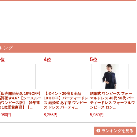
キング
4
5
位
位
位
【販売開始記念 10%OFF】
【ポイント20倍＆全品
結婚式 ワンピース フォー
高評価★4.67【シースルー
10％OFF】パーティードレ
マルドレス 40代 50代 パー
袖ワンピース版】【6年連
ス 結婚式 あす楽 ワンピー
ティードレス フォーマルワ
 1位受賞商品】【...
ス ドレス パーティ...
ンピース ロン...
,980円
8,255円
5,980円
ランキングを見る