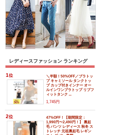
レディースファッション ランキング
1
位
＼半額！50%OFF／ブラトッ
プ キャミソール タンクトッ
プ カップ付きインナー オー
ルインワンブラトップ リブフ
ィットタンク ...
1,745円
2
位
47%OFF！【期間限定：
1,990円〜2,490円！】 裏起
毛 パンツ レディース 秋冬 ス
トレッチ 元祖裏起毛 レギン