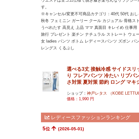
ウエストは全ゴム仕様で脱ぎ履き楽ちんなリラクシー
す。
※キャンセル/変更不可商品カテゴリ：40代 50代 おし
秋冬 フェミニン ガーリー クール カジュアル 骨格ス
うべれたす 高見え 上品 ママ 真面目 キレイめ 仕事用
旅行 プレゼント 楽チン ナチュラル ストレート ウェーブ
女 ladies パンツ ボトム レディースパンツ ズボン パ
レングス くるぶし
選べる3丈 接触冷感 サイドスリッ
り フレアパンツ 冷たい リブパンツ
さ対策 夏対策 節約 ロング マキ
ショップ：
神戸レタス （KOBE LETTU
価格：1,990 円
レディースファッションランキング
5
位
(2026-05-01)