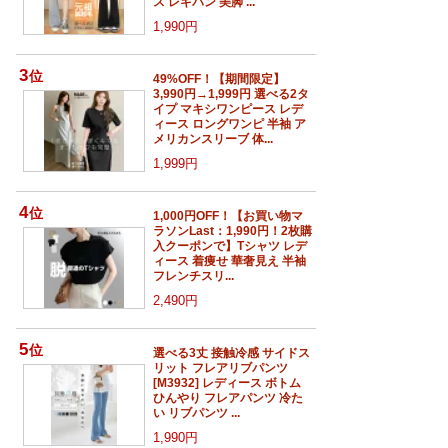
ス レギパン 美脚 ...
1,990円
3
位
49%OFF！【期間限定】
3,990円→1,999円 選べる2タ
イプ マキシワンピース レデ
ィース ロングワンピ 半袖 ア
メリカンスリーブ 体...
1,999円
4
位
1,000円OFF！【お買い物マ
ラソンLast：1,990円！2枚購
入クーポンで】Tシャツ レデ
ィース 着痩せ 華奢見え 半袖
フレンチスリ...
2,490円
5
位
選べる3丈 接触冷感 サイドス
リット フレアリブパンツ
[M3932] レディース ボトム
ひんやり フレアパンツ 冷た
い リブパンツ ...
1,990円