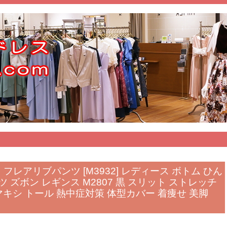
フレアリブパンツ [M3932] レディース ボトム ひん
 ズボン レギンス M2807 黒 スリット ストレッチ
マキシ トール 熱中症対策 体型カバー 着痩せ 美脚