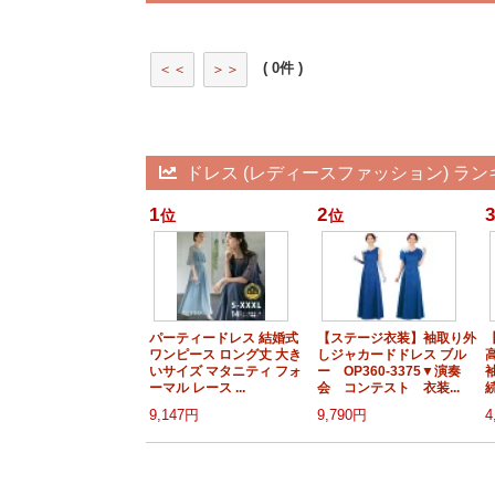
( 0件 )
＜＜
＞＞
ドレス (レディースファッション) ラン
1
2
3
位
位
パーティードレス 結婚式
【ステージ衣装】袖取り外
ワンピース ロング丈 大き
しジャカードドレス ブル
いサイズ マタニティ フォ
ー OP360-3375▼演奏
ーマル レース ...
会 コンテスト 衣装...
続
9,147円
9,790円
4