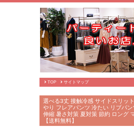
TOP
サイトマップ
選べる3丈 接触冷感 サイドスリット 
やり フレアパンツ 冷たい リブパンツ
伸縮 暑さ対策 夏対策 節約 ロング 
【送料無料】