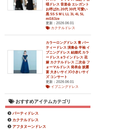
唱ドレス 音楽会 エレガント
お呼ばれ 20代 30代 可愛い
黒 SS S M L LL 3L 4L 5L
ml163ze
更新：2026.06.01
カクテルドレス
カラーロングドレス 青 パー
ティードレス 演奏会 半袖 イ
ブニングドレス 結婚式 カラ
ードレス aラインドレス 花
嫁 カクテルドレス 二次会 フ
ォーマルドレス 発表会 披露
宴 大きいサイズ/小きいサイ
ズ コンサート
更新：2026.06.01
イブニングドレス
おすすめアイテムカテゴリ
パーティドレス
カクテルドレス
アフタヌーンドレス