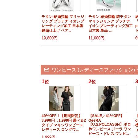
チタン 結婚指輪 マリッジ
チタン 結婚指輪 純チタン
リング プラチナ イオンプ
マリッジリング プラチナ
レーティング加工 日本製
イオンプレーティング加工
p
鏡面仕上げ ペア...
日本製 単品 ...
ト
19,800円
11,000円
6
ワンピース (レディースファッション)
1
2
3
位
位
49%OFF！【期間限定】
【SALE／41%OFF】
3,990円→1,999円 選べる2
GeeRA
c
【U.S.POLOASSN】ポロ
タイプ マキシワンピース
衿ワンピース ジーラ ワン
レディース ロングワ...
ィ
ピース・ドレス ワンピ...
1,999円
3