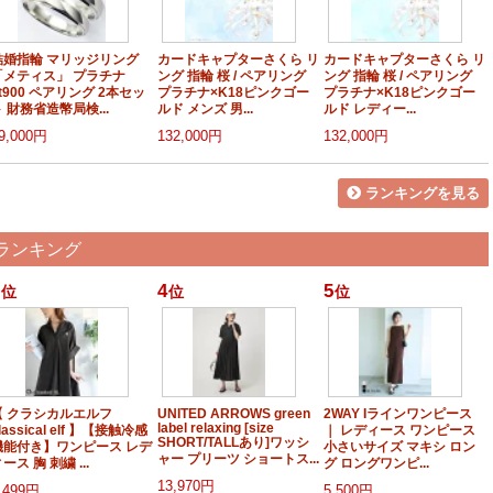
結婚指輪 マリッジリング
カードキャプターさくら リ
カードキャプターさくら リ
「メティス」 プラチナ
ング 指輪 桜 / ペアリング
ング 指輪 桜 / ペアリング
t900 ペアリング 2本セッ
プラチナ×K18ピンクゴー
プラチナ×K18ピンクゴー
 財務省造幣局検...
ルド メンズ 男...
ルド レディー...
9,000円
132,000円
132,000円
ランキングを見る
 ランキング
4
5
位
位
位
【 クラシカルエルフ
UNITED ARROWS green
2WAY Iラインワンピース
label relaxing [size
lassical elf 】【接触冷感
｜ レディース ワンピース
SHORT/TALLあり]ワッシ
機能付き】ワンピース レデ
小さいサイズ マキシ ロン
ャー プリーツ ショートス...
ース 胸 刺繍 ...
グ ロングワンピ...
13,970円
,499円
5,500円