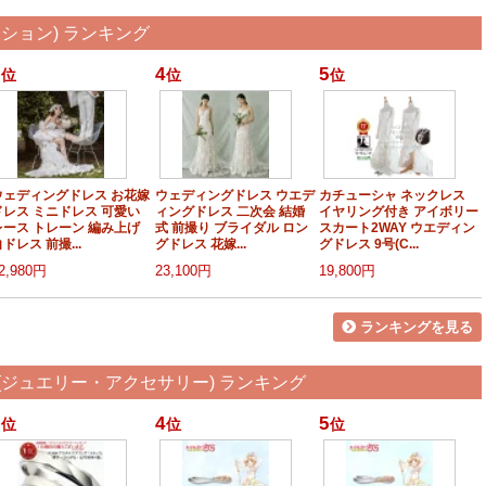
ション) ランキング
4
5
位
位
位
ウェディングドレス お花嫁
ウェディングドレス ウエデ
カチューシャ ネックレス
ドレス ミニドレス 可愛い
ィングドレス 二次会 結婚
イヤリング付き アイボリー
レース トレーン 編み上げ
式 前撮り ブライダル ロン
スカート2WAY ウエディン
ドレス 前撮...
グドレス 花嫁...
グドレス 9号(C...
2,980円
23,100円
19,800円
ランキングを見る
ジュエリー・アクセサリー) ランキング
4
5
位
位
位