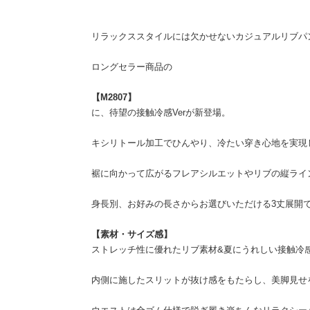
リラックススタイルには欠かせないカジュアルリブパ
ロングセラー商品の
【M2807】
に、待望の接触冷感Verが新登場。
キシリトール加工でひんやり、冷たい穿き心地を実現
裾に向かって広がるフレアシルエットやリブの縦ライ
身長別、お好みの長さからお選びいただける3丈展開
【素材・サイズ感】
ストレッチ性に優れたリブ素材&夏にうれしい接触冷
内側に施したスリットが抜け感をもたらし、美脚見せ