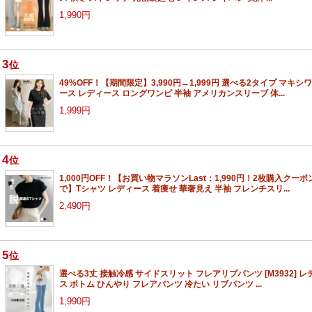
1,990円
3
位
49%OFF！【期間限定】3,990円→1,999円 選べる2タイプ マキシ
ース レディース ロングワンピ 半袖 アメリカンスリーブ 体...
1,999円
4
位
1,000円OFF！【お買い物マラソンLast：1,990円！2枚購入クーポ
で】Tシャツ レディース 着痩せ 華奢見え 半袖 フレンチスリ...
2,490円
5
位
選べる3丈 接触冷感 サイドスリット フレアリブパンツ [M3932] レ
ス ボトム ひんやり フレアパンツ 冷たい リブパンツ ...
1,990円