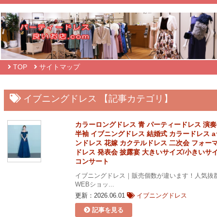
TOP
サイトマップ
イブニングドレス 【記事カテゴリ】
カラーロングドレス 青 パーティードレス 演
半袖 イブニングドレス 結婚式 カラードレス 
ンドレス 花嫁 カクテルドレス 二次会 フォー
ドレス 発表会 披露宴 大きいサイズ/小きいサ
コンサート
イブニングドレス｜販売個数が違います！人気抜
WEBショッ...
更新：2026.06.01
イブニングドレス
記事を見る