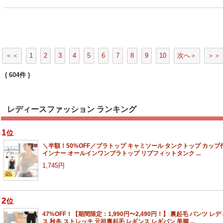
＜＜
1
2
3
4
5
6
7
8
9
10
次へ＞
＞＞
( 604件 )
レディースファッション ランキング
1
位
＼半額！50%OFF／ブラトップ キャミソール タンクトップ カップ
インナー オールインワンブラトップ リブフィットタンク ...
1,745円
2
位
47%OFF！【期間限定：1,990円〜2,490円！】 裏起毛 パンツ レ
ス 秋冬 ストレッチ 元祖裏起毛 レギンス レギパン 美脚 ...