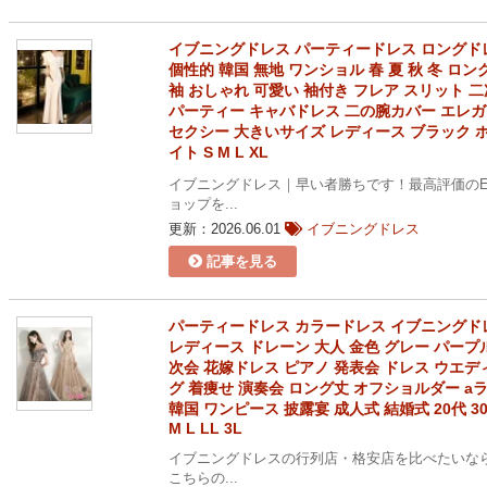
イブニングドレス パーティードレス ロングド
個性的 韓国 無地 ワンショル 春 夏 秋 冬 ロン
袖 おしゃれ 可愛い 袖付き フレア スリット 
パーティー キャバドレス 二の腕カバー エレ
セクシー 大きいサイズ レディース ブラック 
イト S M L XL
イブニングドレス｜早い者勝ちです！最高評価のE
ョップを...
更新：2026.06.01
イブニングドレス
記事を見る
パーティードレス カラードレス イブニングド
レディース ドレーン 大人 金色 グレー パープ
次会 花嫁ドレス ピアノ 発表会 ドレス ウエデ
グ 着痩せ 演奏会 ロング丈 オフショルダー a
韓国 ワンピース 披露宴 成人式 結婚式 20代 30
M L LL 3L
イブニングドレスの行列店・格安店を比べたいな
こちらの...