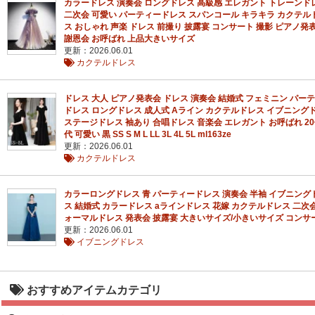
カラードレス 演奏会 ロングドレス 高級感 エレガント トレーンド
二次会 可愛い パーティードレス スパンコール キラキラ カクテル
ス おしゃれ 声楽 ドレス 前撮り 披露宴 コンサート 撮影 ピアノ発
謝恩会 お呼ばれ 上品大きいサイズ
更新：2026.06.01
カクテルドレス
ドレス 大人 ピアノ発表会 ドレス 演奏会 結婚式 フェミニン パー
ドレス ロングドレス 成人式 Aライン カクテルドレス イブニング
ステージドレス 袖あり 合唱ドレス 音楽会 エレガント お呼ばれ 20代
代 可愛い 黒 SS S M L LL 3L 4L 5L ml163ze
更新：2026.06.01
カクテルドレス
カラーロングドレス 青 パーティードレス 演奏会 半袖 イブニング
ス 結婚式 カラードレス aラインドレス 花嫁 カクテルドレス 二次会
ォーマルドレス 発表会 披露宴 大きいサイズ/小きいサイズ コンサ
更新：2026.06.01
イブニングドレス
おすすめアイテムカテゴリ