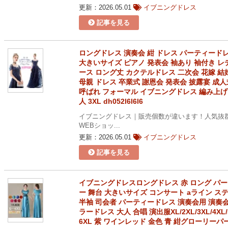
更新：2026.05.01
イブニングドレス
記事を見る
ロングドレス 演奏会 紺 ドレス パーティード
大きいサイズ ピアノ 発表会 袖あり 袖付き レ
ース ロング丈 カクテルドレス 二次会 花嫁 結
母親 ドレス 卒業式 謝恩会 発表会 披露宴 成人
呼ばれ フォーマル イブニングドレス 編み上げ
人 3XL dh052l6l6l6
イブニングドレス｜販売個数が違います！人気抜
WEBショッ...
更新：2026.05.01
イブニングドレス
記事を見る
イブニングドレスロングドレス 赤 ロング パ
ー 舞台 大きいサイズ コンサート aライン ス
半袖 司会者 パーティードレス 演奏会用 演奏会
ラードレス 大人 合唱 演出服XL/2XL/3XL/4XL/
6XL 紫 ワインレッド 金色 青 紺グローリーパ